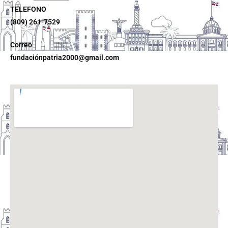
TELEFONO
(809) 261-7529
Correo
fundaciónpatria2000@gmail.com