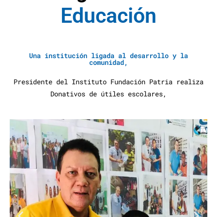
E
d
u
c
a
c
i
ó
n
A
y
u
d
a
S
Una institución ligada al desarrollo y la
comunidad,
Presidente del Instituto Fundación Patria realiza
Donativos de útiles escolares,