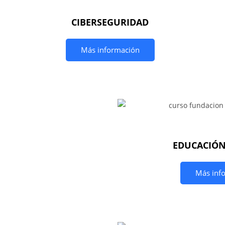
CIBERSEGURIDAD
Más información
EDUCACIÓN
Más inf