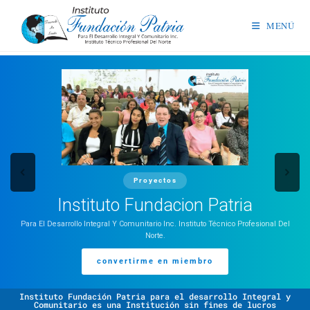
MENÚ
Proyectos
Instituto Fundacion Patria
Para El Desarrollo Integral Y Comunitario Inc. Instituto Técnico Profesional Del
Norte.
convertirme en miembro
Instituto Fundación Patria para el desarrollo Integral y
Comunitario es una Institución sin fines de lucros