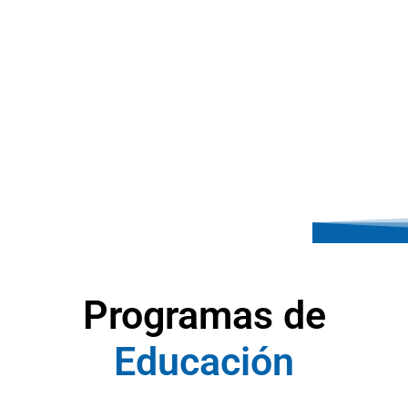
Programas de
E
d
u
c
a
c
i
ó
n
A
y
u
d
a
S