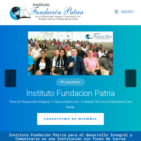
MENÚ
Proyectos
Instituto Fundacion Patria
Para El Desarrollo Integral Y Comunitario Inc. Instituto Técnico Profesional Del
Norte.
convertirme en miembro
Instituto Fundación Patria para el desarrollo Integral y
Comunitario es una Institución sin fines de lucros