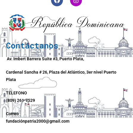
Contáctanos
Av. Imbert Barrera Suite #3, Puerto Plata,
Cardenal Sancha # 26, Plaza del Atlántico, 3er nível Puerto
Plata
TELEFONO
(809) 261-7529
Correo
fundaciónpatria2000@gmail.com