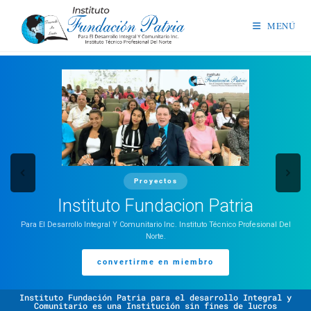
MENÚ
Proyectos
Instituto Fundacion Patria
Para El Desarrollo Integral Y Comunitario Inc. Instituto Técnico Profesional Del
Norte.
convertirme en miembro
Instituto Fundación Patria para el desarrollo Integral y
Comunitario es una Institución sin fines de lucros