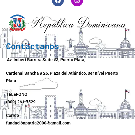
Contáctanos
Av. Imbert Barrera Suite #3, Puerto Plata,
Cardenal Sancha # 26, Plaza del Atlántico, 3er nível Puerto
Plata
TELEFONO
(809) 261-7529
Correo
fundaciónpatria2000@gmail.com