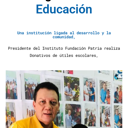
E
d
u
c
a
c
i
ó
n
A
y
u
d
a
S
Una institución ligada al desarrollo y la
comunidad,
Presidente del Instituto Fundación Patria realiza
Donativos de útiles escolares,