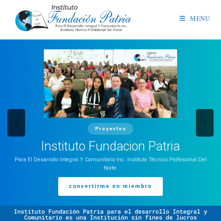
MENÚ
Proyectos
Instituto Fundacion Patria
Para El Desarrollo Integral Y Comunitario Inc. Instituto Técnico Profesional Del
Norte.
convertirme en miembro
Instituto Fundación Patria para el desarrollo Integral y
Comunitario es una Institución sin fines de lucros