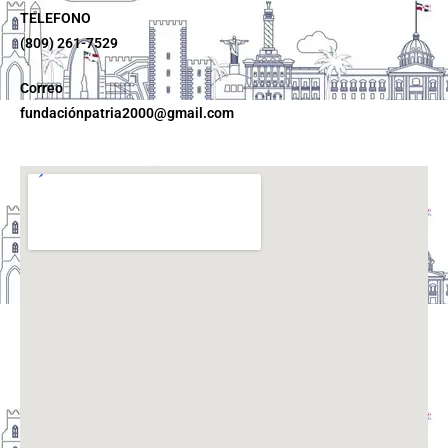
TELEFONO
(809) 261-7529
Correo
fundaciónpatria2000@gmail.com