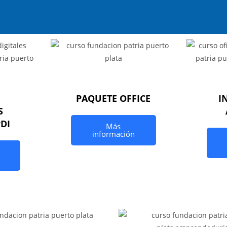
PAQUETE OFFICE
I
S
PDI
Más
información