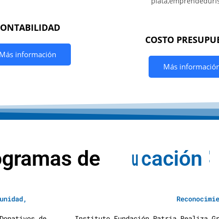
CONTABILIDAD
COSTO PRESUPU
Más información
Más informació
ogramas de
E
d
u
c
a
c
i
ó
n
A
unidad,
Reconocimi
Donativos de
Instituto Fundación Patria Realiza G