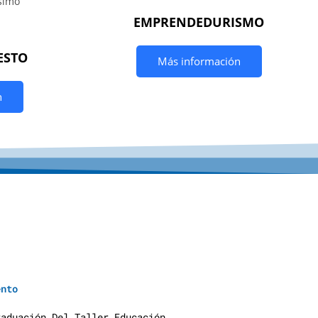
EMPRENDEDURISMO
ESTO
Más información
n
y
u
d
a
S
o
c
i
a
l
e
s
ento
raduación Del Taller Educación