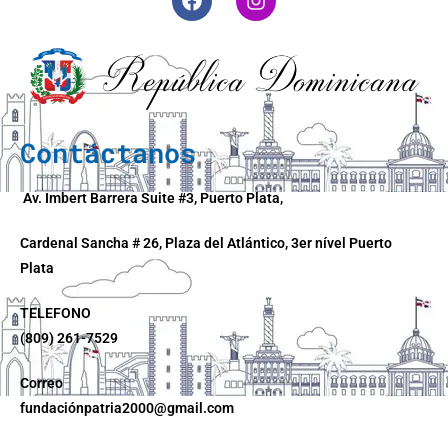
Contáctanos
Av. Imbert Barrera Suite #3, Puerto Plata,
Cardenal Sancha # 26, Plaza del Atlántico, 3er nível Puerto
Plata
TELEFONO
(809) 261-7529
Correo
fundaciónpatria2000@gmail.com