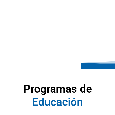
Programas de
E
d
u
c
a
c
i
ó
n
A
y
u
d
a
S