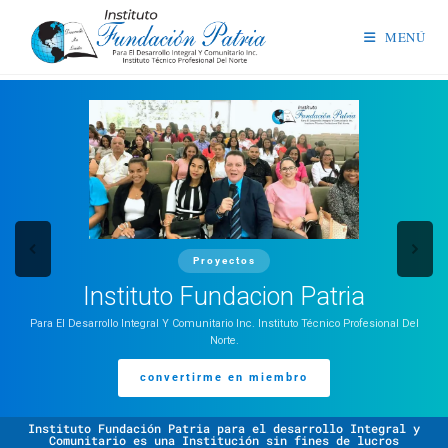
MENÚ
Proyectos
Instituto Fundacion Patria
Para El Desarrollo Integral Y Comunitario Inc. Instituto Técnico Profesional Del
Norte.
convertirme en miembro
Instituto Fundación Patria para el desarrollo Integral y
Comunitario es una Institución sin fines de lucros