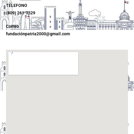
TELEFONO
(809) 261-7529
Correo
fundaciónpatria2000@gmail.com