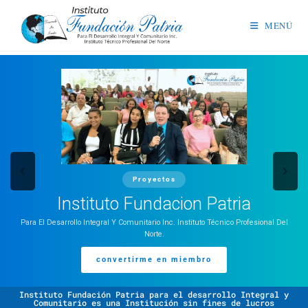
MENÚ
Proyectos
Instituto Fundacion Patria
Para El Desarrollo Integral Y Comunitario Inc. Instituto Técnico Profesional Del
Norte.
convertirme en miembro
Instituto Fundación Patria para el desarrollo Integral y
Comunitario es una Institución sin fines de lucros