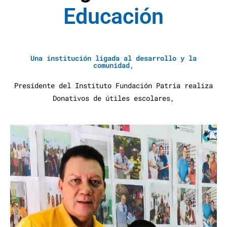
E
d
u
c
a
c
i
ó
n
A
y
u
d
a
S
Una institución ligada al desarrollo y la
comunidad,
Presidente del Instituto Fundación Patria realiza
Donativos de útiles escolares,