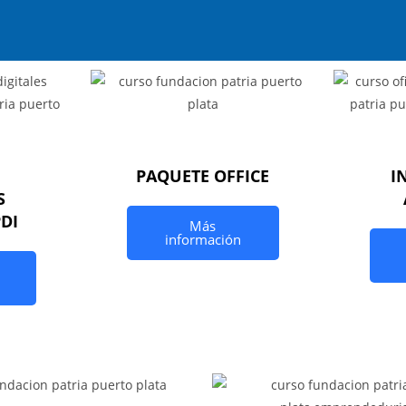
PAQUETE OFFICE
I
S
PDI
Más
información