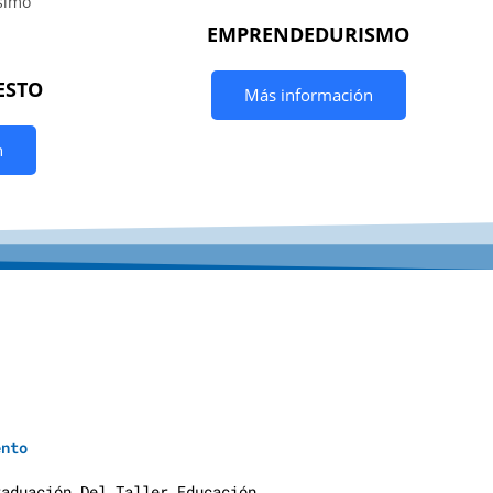
EMPRENDEDURISMO
ESTO
Más información
n
y
u
d
a
S
o
c
i
a
l
e
s
ento
raduación Del Taller Educación