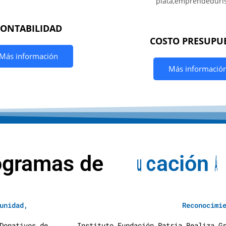
CONTABILIDAD
COSTO PRESUPU
Más información
Más informació
ogramas de
E
d
u
c
a
c
i
ó
n
A
unidad,
Reconocimi
Donativos de
Instituto Fundación Patria Realiza G