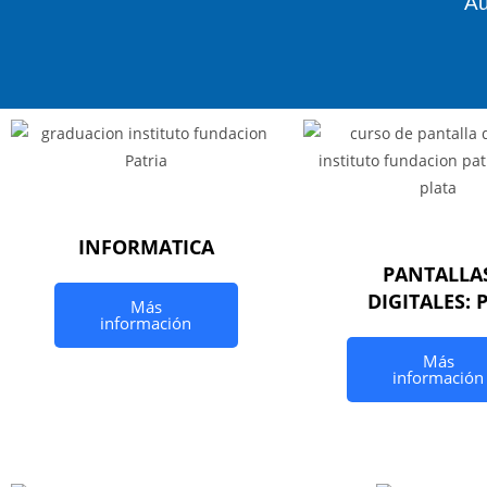
Au
INFORMATICA
PANTALLA
DIGITALES: 
Más
información
Más
información