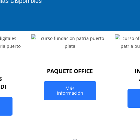
las Disponibles
PAQUETE OFFICE
I
S
PDI
Más
información