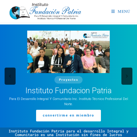
MENÚ
Proyectos
Instituto Fundacion Patria
Para El Desarrollo Integral Y Comunitario Inc. Instituto Técnico Profesional Del
Norte.
convertirme en miembro
Instituto Fundación Patria para el desarrollo Integral y
Comunitario es una Institución sin fines de lucros