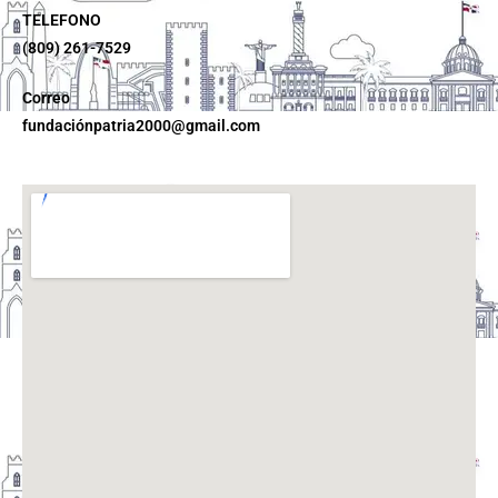
TELEFONO
(809) 261-7529
Correo
fundaciónpatria2000@gmail.com