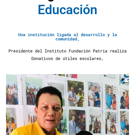
E
d
u
c
a
c
i
ó
n
A
y
u
d
a
S
Una institución ligada al desarrollo y la
comunidad,
Presidente del Instituto Fundación Patria realiza
Donativos de útiles escolares,