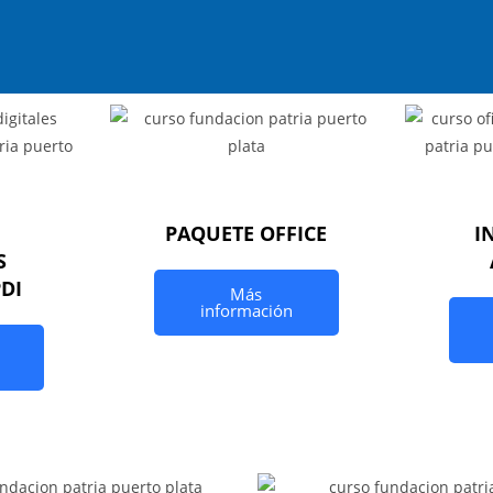
PAQUETE OFFICE
I
S
PDI
Más
información