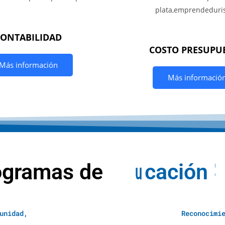
CONTABILIDAD
COSTO PRESUPU
Más información
Más informació
ogramas de
E
d
u
c
a
c
i
ó
n
A
unidad,
Reconocimi