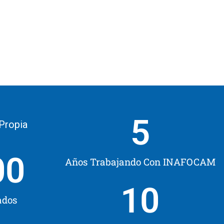
5
 Propia
00
Años Trabajando Con INAFOCAM
10
ados