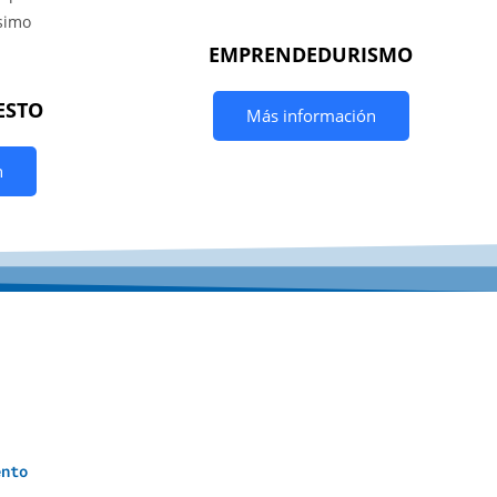
EMPRENDEDURISMO
ESTO
Más información
n
y
u
d
a
S
o
c
i
a
l
e
s
ento