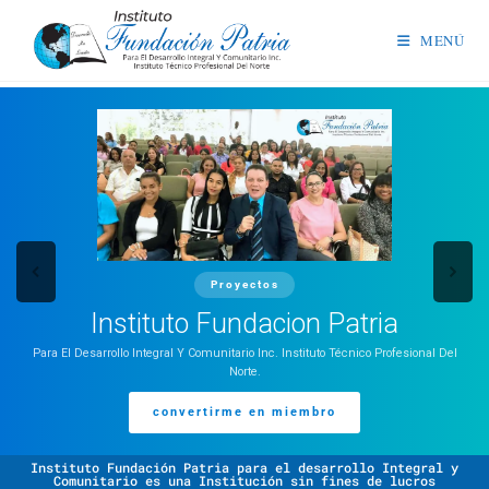
MENÚ
Proyectos
Instituto Fundacion Patria
Para El Desarrollo Integral Y Comunitario Inc. Instituto Técnico Profesional Del
Norte.
convertirme en miembro
Instituto Fundación Patria para el desarrollo Integral y
Comunitario es una Institución sin fines de lucros