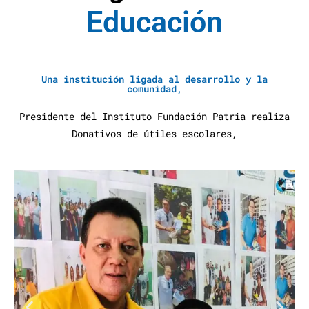
E
d
u
c
a
c
i
ó
n
A
y
u
d
a
S
Una institución ligada al desarrollo y la
comunidad,
Presidente del Instituto Fundación Patria realiza
Donativos de útiles escolares,