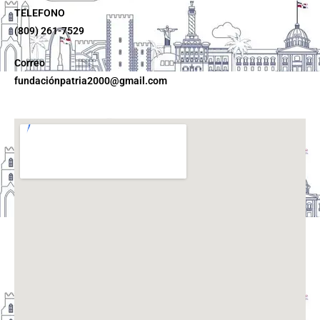
TELEFONO
(809) 261-7529
Correo
fundaciónpatria2000@gmail.com