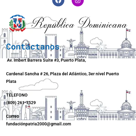
Contáctanos
Av. Imbert Barrera Suite #3, Puerto Plata,
Cardenal Sancha # 26, Plaza del Atlántico, 3er nível Puerto
Plata
TELEFONO
(809) 261-7529
Correo
fundaciónpatria2000@gmail.com