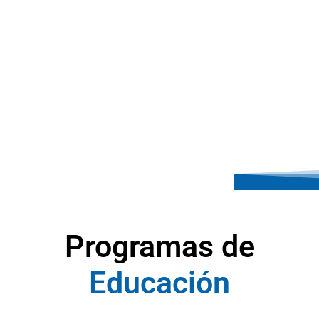
Programas de
E
d
u
c
a
c
i
ó
n
A
y
u
d
a
S