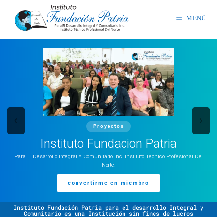
MENÚ
Proyectos
Instituto Fundacion Patria
Para El Desarrollo Integral Y Comunitario Inc. Instituto Técnico Profesional Del
Norte.
convertirme en miembro
Instituto Fundación Patria para el desarrollo Integral y
Comunitario es una Institución sin fines de lucros