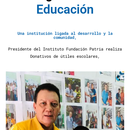
E
d
u
c
a
c
i
ó
n
A
y
u
d
a
S
Una institución ligada al desarrollo y la
comunidad,
Presidente del Instituto Fundación Patria realiza
Donativos de útiles escolares,