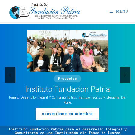
MENÚ
Proyectos
Instituto Fundacion Patria
Para El Desarrollo Integral Y Comunitario Inc. Instituto Técnico Profesional Del
Norte.
convertirme en miembro
Instituto Fundación Patria para el desarrollo Integral y
Comunitario es una Institución sin fines de lucros