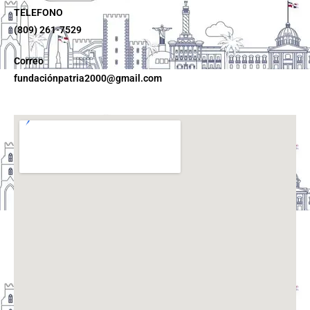
TELEFONO
(809) 261-7529
Correo
fundaciónpatria2000@gmail.com