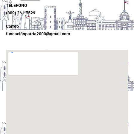
TELEFONO
(809) 261-7529
Correo
fundaciónpatria2000@gmail.com