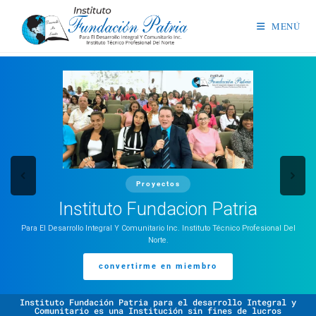
MENÚ
Proyectos
Instituto Fundacion Patria
Para El Desarrollo Integral Y Comunitario Inc. Instituto Técnico Profesional Del
Norte.
convertirme en miembro
Instituto Fundación Patria para el desarrollo Integral y
Comunitario es una Institución sin fines de lucros