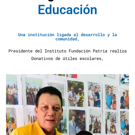
E
d
u
c
a
c
i
ó
n
A
y
u
d
a
S
Una institución ligada al desarrollo y la
comunidad,
Presidente del Instituto Fundación Patria realiza
Donativos de útiles escolares,