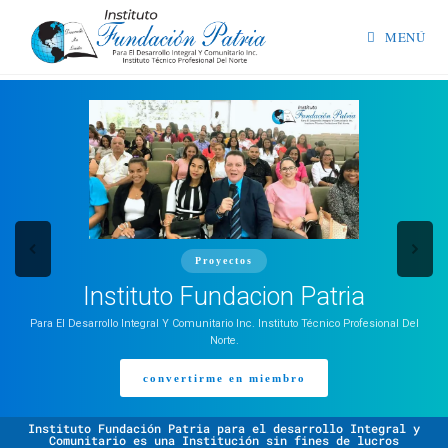
MENÚ
Proyectos
Instituto Fundacion Patria
Para El Desarrollo Integral Y Comunitario Inc. Instituto Técnico Profesional Del
Norte.
convertirme en miembro
Instituto Fundación Patria para el desarrollo Integral y
Comunitario es una Institución sin fines de lucros