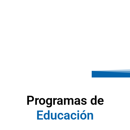
Programas de
E
d
u
c
a
c
i
ó
n
A
y
u
d
a
S