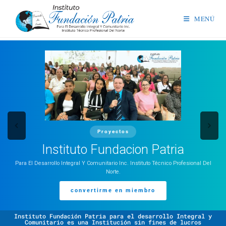
MENÚ
Proyectos
Instituto Fundacion Patria
Para El Desarrollo Integral Y Comunitario Inc. Instituto Técnico Profesional Del
Norte.
convertirme en miembro
Instituto Fundación Patria para el desarrollo Integral y
Comunitario es una Institución sin fines de lucros