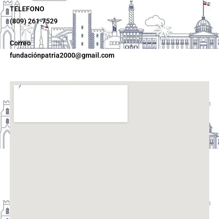
TELEFONO
(809) 261-7529
Correo
fundaciónpatria2000@gmail.com