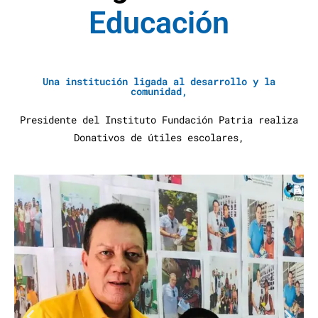
E
d
u
c
a
c
i
ó
n
A
y
u
d
a
S
Una institución ligada al desarrollo y la
comunidad,
Presidente del Instituto Fundación Patria realiza
Donativos de útiles escolares,