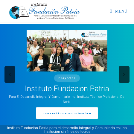
MENÚ
Proyectos
Instituto Fundacion Patria
Para El Desarrollo Integral Y Comunitario Inc. Instituto Técnico Profesional Del
Norte.
convertirme en miembro
Instituto Fundación Patria para el desarrollo Integral y Comunitario es una
Institución sin fines de lucros