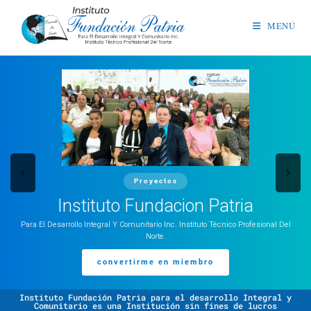
MENÚ
Proyectos
Instituto Fundacion Patria
Para El Desarrollo Integral Y Comunitario Inc. Instituto Técnico Profesional Del
Norte.
convertirme en miembro
Instituto Fundación Patria para el desarrollo Integral y
Comunitario es una Institución sin fines de lucros