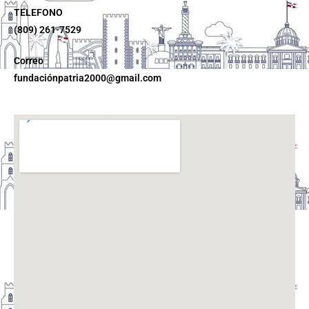
TELEFONO
(809) 261-7529
Correo
fundaciónpatria2000@gmail.com