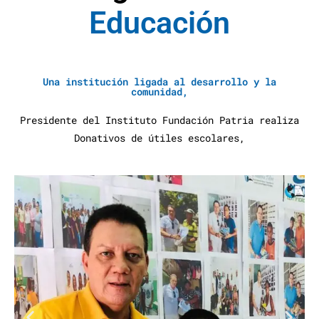
E
d
u
c
a
c
i
ó
n
A
y
u
d
a
S
Una institución ligada al desarrollo y la
comunidad,
Presidente del Instituto Fundación Patria realiza
Donativos de útiles escolares,