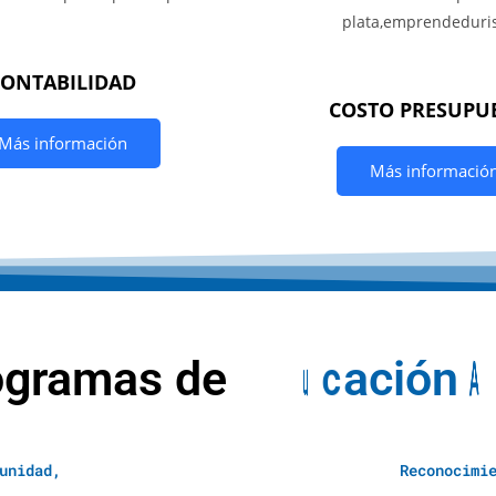
CONTABILIDAD
COSTO PRESUPU
Más información
Más informació
ogramas de
E
d
u
c
a
c
i
ó
n
A
unidad,
Reconocimi