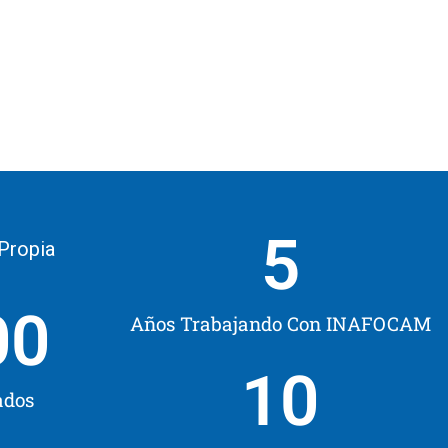
5
 Propia
00
Años Trabajando Con INAFOCAM
10
ados