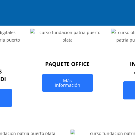
PAQUETE OFFICE
I
S
PDI
Más
información