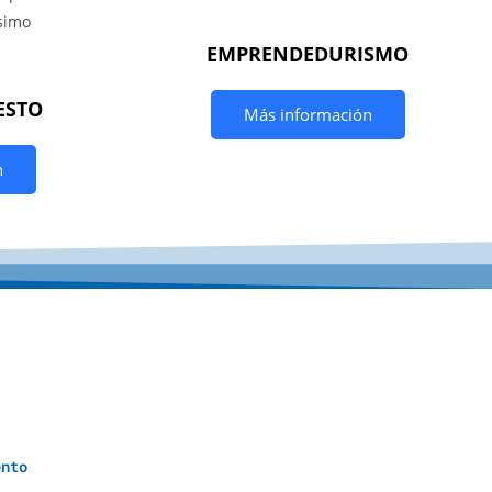
EMPRENDEDURISMO
ESTO
Más información
n
y
u
d
a
S
o
c
i
a
l
e
s
ento