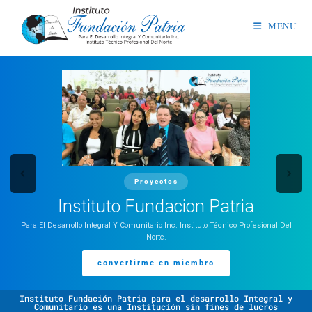
MENÚ
Proyectos
Instituto Fundacion Patria
Para El Desarrollo Integral Y Comunitario Inc. Instituto Técnico Profesional Del
Norte.
convertirme en miembro
Instituto Fundación Patria para el desarrollo Integral y
Comunitario es una Institución sin fines de lucros