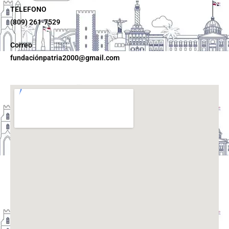
TELEFONO
(809) 261-7529
Correo
fundaciónpatria2000@gmail.com