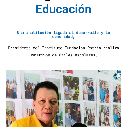
E
d
u
c
a
c
i
ó
n
A
y
u
d
a
S
Una institución ligada al desarrollo y la
comunidad,
Presidente del Instituto Fundación Patria realiza
Donativos de útiles escolares,