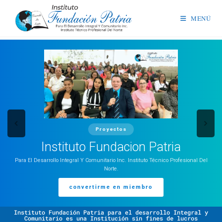
MENÚ
Proyectos
Instituto Fundacion Patria
Para El Desarrollo Integral Y Comunitario Inc. Instituto Técnico Profesional Del
Norte.
convertirme en miembro
Instituto Fundación Patria para el desarrollo Integral y
Comunitario es una Institución sin fines de lucros