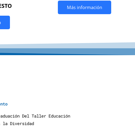
ESTO
Más información
n
y
u
d
a
S
o
c
i
a
l
e
s
ento
raduación Del Taller Educación
a la Diversidad