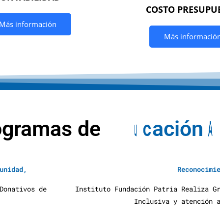
COSTO PRESUPU
Más información
Más informació
ogramas de
E
d
u
c
a
c
i
ó
n
A
unidad,
Reconocimi
Donativos de
Instituto Fundación Patria Realiza G
Inclusiva y atención 