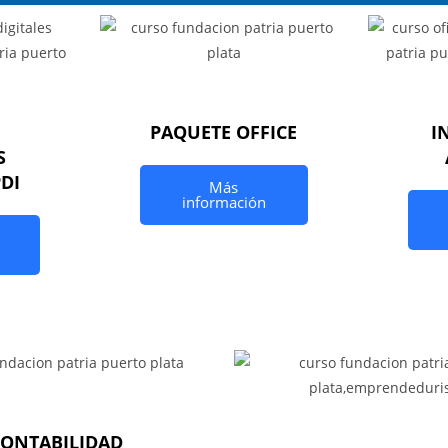
PAQUETE OFFICE
I
S
PDI
Más
información
CONTABILIDAD