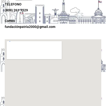
TELEFONO
(809) 261-7529
Correo
fundaciónpatria2000@gmail.com