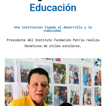
E
d
u
c
a
c
i
ó
n
A
y
u
d
a
S
Una institución ligada al desarrollo y la
comunidad,
Presidente del Instituto Fundación Patria realiza
Donativos de útiles escolares,