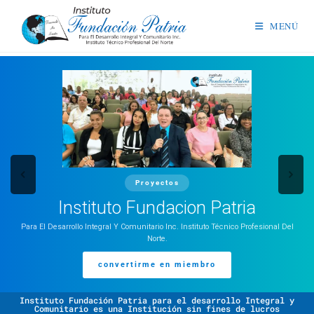
MENÚ
Proyectos
Instituto Fundacion Patria
Para El Desarrollo Integral Y Comunitario Inc. Instituto Técnico Profesional Del
Norte.
convertirme en miembro
Instituto Fundación Patria para el desarrollo Integral y
Comunitario es una Institución sin fines de lucros