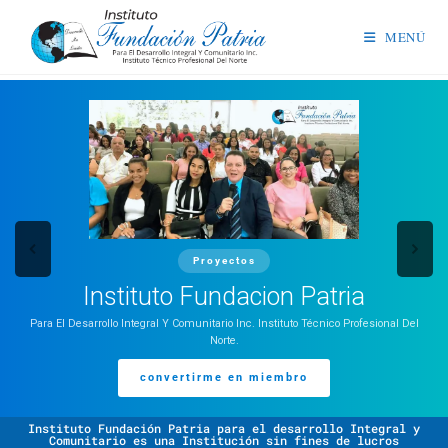
MENÚ
Proyectos
Instituto Fundacion Patria
Para El Desarrollo Integral Y Comunitario Inc. Instituto Técnico Profesional Del
Norte.
convertirme en miembro
Instituto Fundación Patria para el desarrollo Integral y
Comunitario es una Institución sin fines de lucros