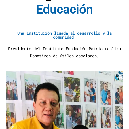
E
d
u
c
a
c
i
ó
n
A
y
u
d
a
S
Una institución ligada al desarrollo y la
comunidad,
Presidente del Instituto Fundación Patria realiza
Donativos de útiles escolares,