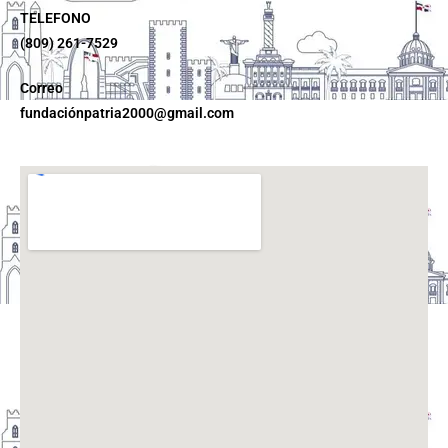
TELEFONO
(809) 261-7529
Correo
fundaciónpatria2000@gmail.com