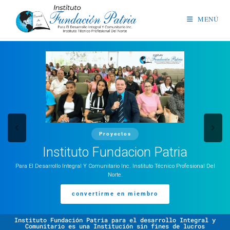
MENÚ
Proyectos
Instituto Fundacion Patria
Para El Desarrollo Integral Y Comunitario Inc. Instituto Técnico Profesional Del
Norte.
convertirme en miembro
Instituto Fundación Patria para el desarrollo Integral y
Comunitario es una Institución sin fines de lucros