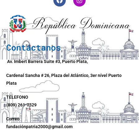
Contáctanos
Av. Imbert Barrera Suite #3, Puerto Plata,
Cardenal Sancha # 26, Plaza del Atlántico, 3er nível Puerto
Plata
TELEFONO
(809) 261-7529
Correo
fundaciónpatria2000@gmail.com