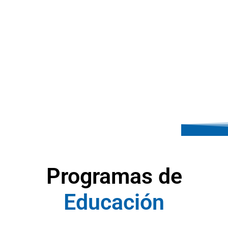
Programas de
E
d
u
c
a
c
i
ó
n
A
y
u
d
a
S