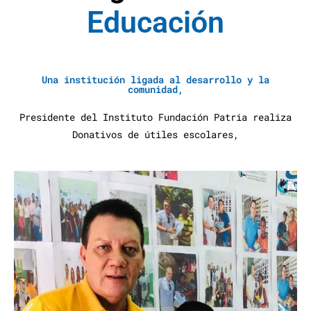
E
d
u
c
a
c
i
ó
n
A
y
u
d
a
S
Una institución ligada al desarrollo y la
comunidad,
Presidente del Instituto Fundación Patria realiza
Donativos de útiles escolares,