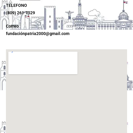
TELEFONO
(809) 261-7529
Correo
fundaciónpatria2000@gmail.com