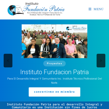
MENÚ
Proyectos
Instituto Fundacion Patria
Para El Desarrollo Integral Y Comunitario Inc. Instituto Técnico Profesional Del
Norte.
convertirme en miembro
Instituto Fundación Patria para el desarrollo Integral y
Comunitario es una Institución sin fines de lucros