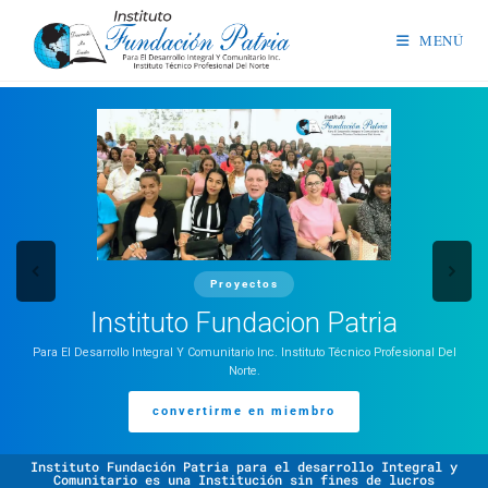
MENÚ
Proyectos
Instituto Fundacion Patria
Para El Desarrollo Integral Y Comunitario Inc. Instituto Técnico Profesional Del
Norte.
convertirme en miembro
Instituto Fundación Patria para el desarrollo Integral y
Comunitario es una Institución sin fines de lucros