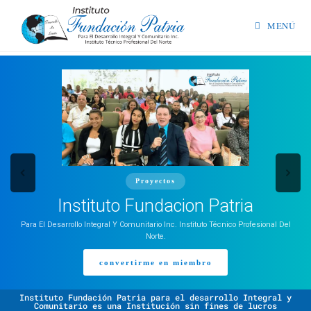
MENÚ
Proyectos
Instituto Fundacion Patria
Para El Desarrollo Integral Y Comunitario Inc. Instituto Técnico Profesional Del
Norte.
convertirme en miembro
Instituto Fundación Patria para el desarrollo Integral y
Comunitario es una Institución sin fines de lucros