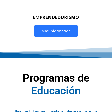
EMPRENDEDURISMO
Más información
Programas de
E
d
u
c
a
c
i
ó
n
A
y
u
d
a
S
Una institución ligada al desarrollo y la