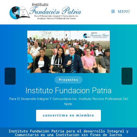
MENÚ
Proyectos
Instituto Fundacion Patria
Para El Desarrollo Integral Y Comunitario Inc. Instituto Técnico Profesional Del
Norte.
convertirme en miembro
Instituto Fundación Patria para el desarrollo Integral y
Comunitario es una Institución sin fines de lucros