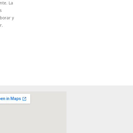
nte. La
s
aborar y
r.