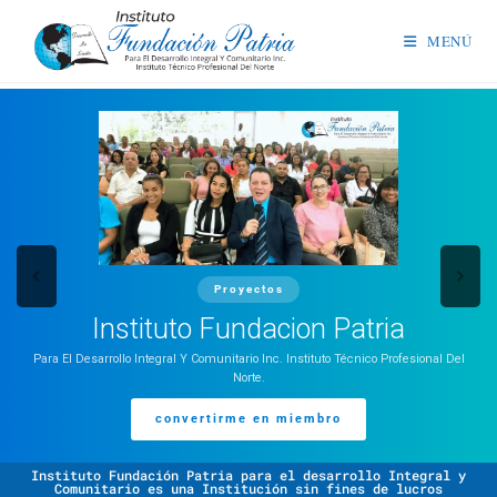
MENÚ
Proyectos
Instituto Fundacion Patria
Para El Desarrollo Integral Y Comunitario Inc. Instituto Técnico Profesional Del
Norte.
convertirme en miembro
Instituto Fundación Patria para el desarrollo Integral y
Comunitario es una Institución sin fines de lucros