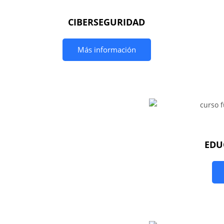
CIBERSEGURIDAD
Más información
EDU