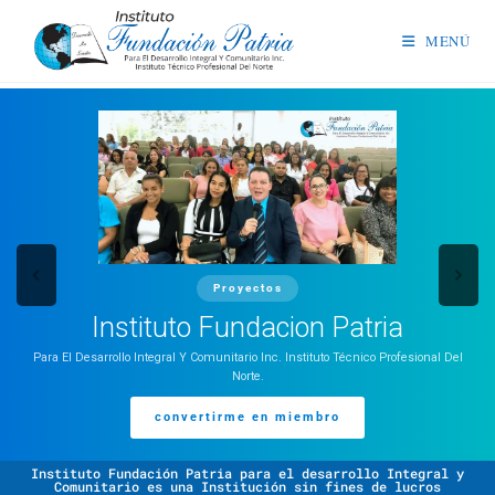
MENÚ
Proyectos
Instituto Fundacion Patria
Para El Desarrollo Integral Y Comunitario Inc. Instituto Técnico Profesional Del
Norte.
convertirme en miembro
Instituto Fundación Patria para el desarrollo Integral y
Comunitario es una Institución sin fines de lucros