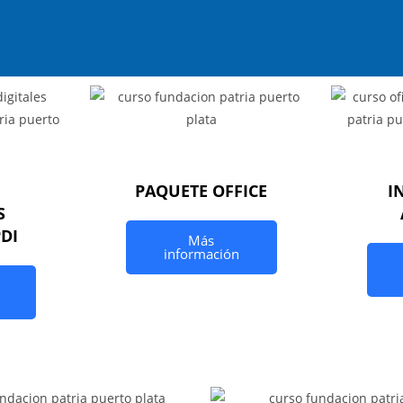
PAQUETE OFFICE
I
S
PDI
Más
información