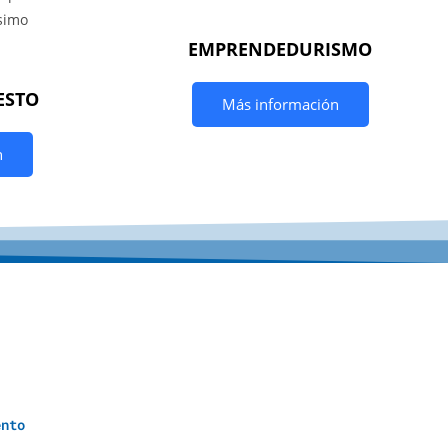
EMPRENDEDURISMO
ESTO
Más información
n
y
u
d
a
S
o
c
i
a
l
e
s
ento