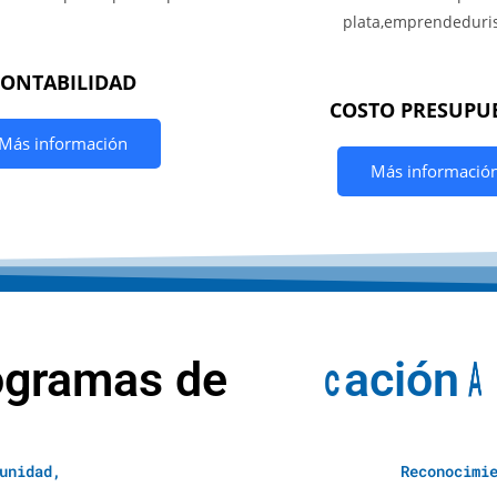
CONTABILIDAD
COSTO PRESUPU
Más información
Más informació
ogramas de
E
d
u
c
a
c
i
ó
n
A
unidad,
Reconocimi