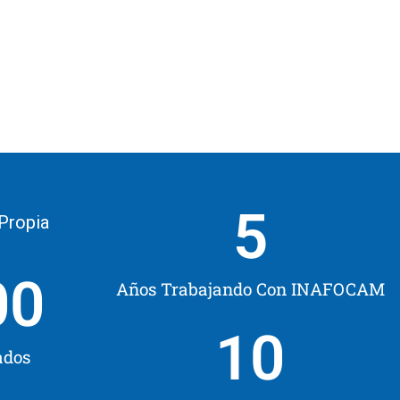
5
 Propia
00
Años Trabajando Con INAFOCAM
10
ados