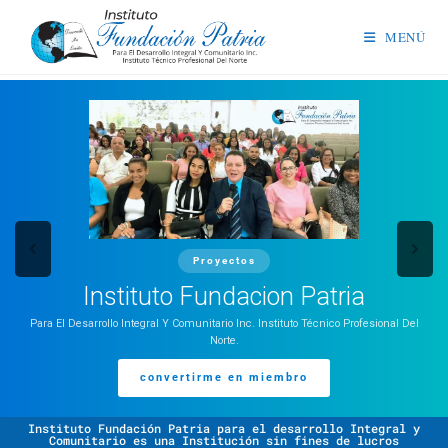
MENÚ
Proyectos
Instituto Fundacion Patria
Para El Desarrollo Integral Y Comunitario Inc. Instituto Técnico Profesional Del
Norte.
convertirme en miembro
Instituto Fundación Patria para el desarrollo Integral y
Comunitario es una Institución sin fines de lucros